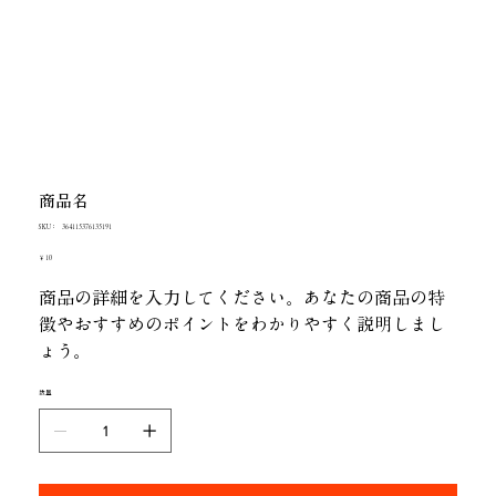
商品名
SKU：
SKU：
364115376135191
364115376135191
価
￥10
格
商品の詳細を入力してください。あなたの商品の特
徴やおすすめのポイントをわかりやすく説明しまし
ょう。
数量