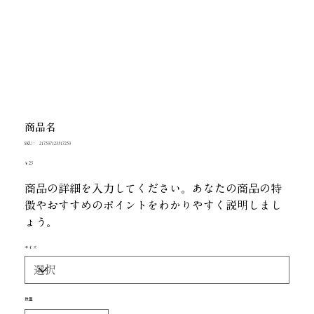
商品名
SKU：
SKU：
217537123517253
217537123517253
価
￥25
格
商品の詳細を入力してください。あなたの商品の特
徴やおすすめのポイントをわかりやすく説明しまし
ょう。
サイズ
数量