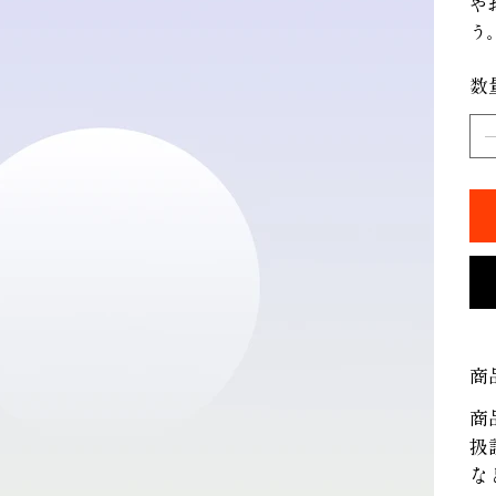
や
う
数
商
商
扱
な