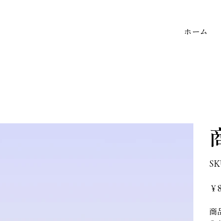
ホーム
S
価
￥
格
商