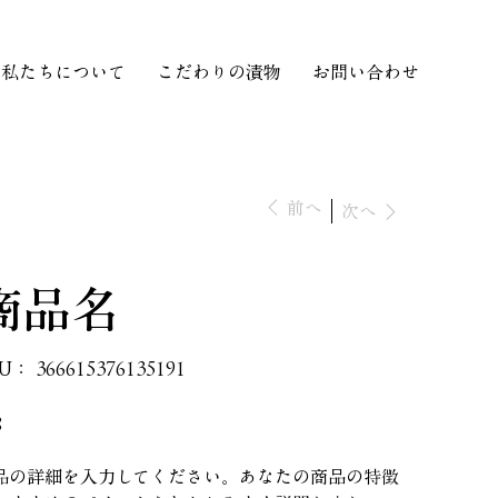
私たちについて
こだわりの漬物
お問い合わせ
前へ
次へ
商品名
SKU：
KU：
366615376135191
366615376135191
8
品の詳細を入力してください。あなたの商品の特徴